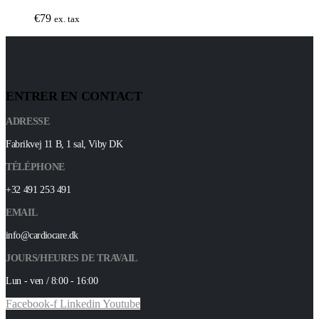
€
79
ex. tax
ENTRER EN CONTACT
ADRESSE
Fabrikvej 11 B, 1 sal, Viby DK
TÉLÉPHONE
+32 491 253 491
EMAIL
info@cardiocare.dk
JOURS/HEURES DE TRAVAIL
Lun - ven / 8:00 - 16:00
Facebook-f
Linkedin
Youtube