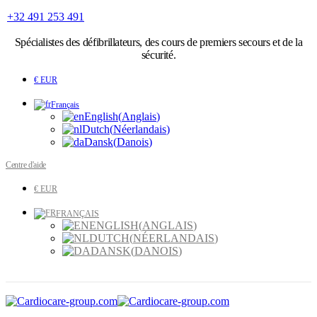
+32 491 253 491
Spécialistes
des défibrillateurs, des cours de premiers secours et de la
sécurité.
€ EUR
Français
English
(
Anglais
)
Dutch
(
Néerlandais
)
Dansk
(
Danois
)
Centre d'aide
€ EUR
FRANÇAIS
ENGLISH
(
ANGLAIS
)
DUTCH
(
NÉERLANDAIS
)
DANSK
(
DANOIS
)